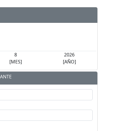
8
2026
[MES]
[AÑO]
MANTE